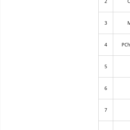
2
3
M
4
PCh
5
6
7