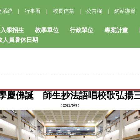
務系統
|
行事曆
|
校長信箱
|
公告欄
|
網站導覽
入學招生
教學單位
行政單位
專案計畫
行政人員暑休日期
學慶佛誕 師生抄法語唱校歌弘揚
( 2025/5/9 )