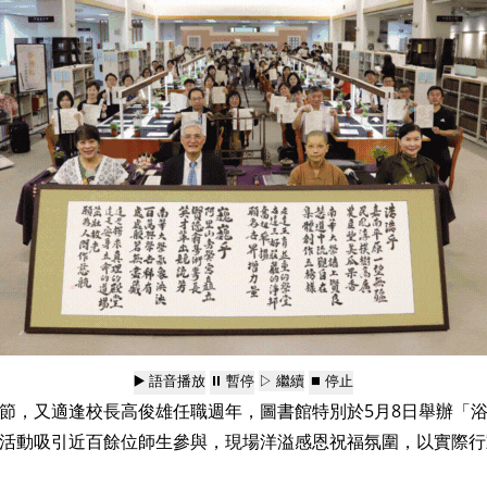
▶️ 語音播放
⏸️ 暫停
▷ 繼續
⏹️ 停止
節，又適逢校長高俊雄任職週年，圖書館特別於5月8日舉辦「
，活動吸引近百餘位師生參與，現場洋溢感恩祝福氛圍，以實際