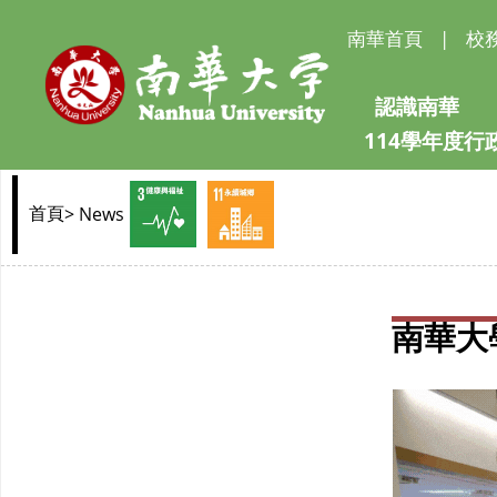
南華首頁
|
校
認識南華
114學年度
> News
首頁
南華大