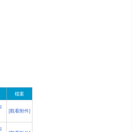
檔案
內
[觀看附件]
內