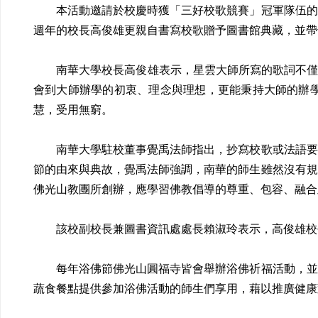
本活動邀請於校慶時獲「三好校歌競賽」冠軍隊伍的民
週年的校長高俊雄更親自書寫校歌贈予圖書館典藏，並帶
南華大學校長高俊雄表示，星雲大師所寫的歌詞不僅是描
會到大師辦學的初衷、理念與理想，更能秉持大師的辦
慧，受用無窮。
南華大學駐校董事覺禹法師指出，抄寫校歌或法語要靜
節的由來與典故，覺禹法師強調，南華的師生雖然沒有規
佛光山教團所創辦，應學習佛教倡導的尊重、包容、融合
該校副校長兼圖書資訊處處長賴淑玲表示，高俊雄校長
每年浴佛節佛光山圓福寺皆會舉辦浴佛祈福活動，並至
蔬食餐點提供參加浴佛活動的師生們享用，藉以推廣健康