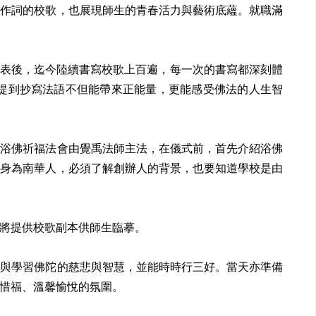
作詞的校歌，也展現師生的青春活力與藝術底蘊。就職滿
發表後，迄今陸續書寫校歌上百遍，每一次的書寫都深刻體
提到抄寫法語不但能帶來正能量，更能感受佛法的人生智
浴佛祈福法會由覺禹法師主法，在儀式前，首先介紹浴佛
是身為南華人，必須了解創辦人的背景，也要知道學校是由
將提供校歌副本供師生臨摹。
與學習佛陀的慈悲與智慧，並能時時行三好。當天亦準備
惜福、溫馨愉悅的氛圍。