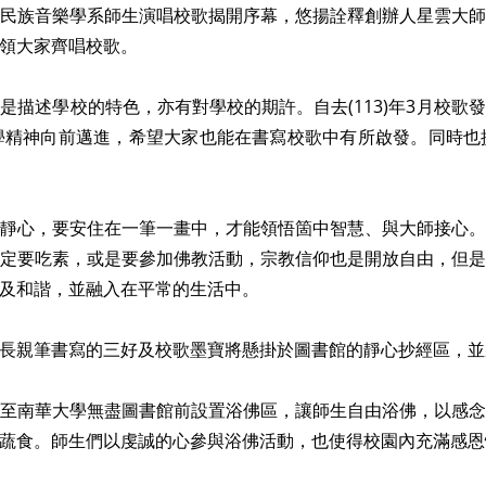
族音樂學系師生演唱校歌揭開序幕，悠揚詮釋創辦人星雲大師
領大家齊唱校歌。
述學校的特色，亦有對學校的期許。自去(113)年3月校歌
學精神向前邁進，希望大家也能在書寫校歌中有所啟發。同時也
心，要安住在一筆一畫中，才能領悟箇中智慧、與大師接心。
定要吃素，或是要參加佛教活動，宗教信仰也是開放自由，但
及和諧，並融入在平常的生活中。
親筆書寫的三好及校歌墨寶將懸掛於圖書館的靜心抄經區，並
南華大學無盡圖書館前設置浴佛區，讓師生自由浴佛，以感念
蔬食。師生們以虔誠的心參與浴佛活動，也使得校園內充滿感恩