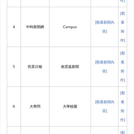
件]
[觀
[觀看新聞內
看
4
中時新聞網
Campus
容]
附
件]
[觀
[觀看新聞內
看
5
民眾日報
南雲嘉新聞
容]
附
件]
[觀
[觀看新聞內
看
6
大學問
大學校園
容]
附
件]
[觀