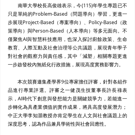
南華大學校長高俊雄表示，今(115)年學生專題已不
只是單純的Problem-Based（問題導向）學習，更進一
步展現Project-Based（專案導向）、Policy-Based（政
策導向）與Person-Based（人本導向）等多元面向。不
僅聚焦AI與智慧科技應用，也深入探討廚餘政策、生命
教育、人際互動及社會治理等公共議題，展現青年學子
對社會的觀察力與責任感，其中「減塑」相關專題更進
一步啟發校內無紙化行政措施，展現高度實務影響力。
本次競賽邀集產學界9位專家擔任評審，針對各組作
品進行專業評選。評審之一健茂生技董事長許長祿表
示，AI時代下創意與發想能力是關鍵競爭力，若能進一
步轉化為具產業價值的實作成果，將具高度發展潛力；
中正大學李知灝教授亦肯定學生在人文與社會議題上的
深度思考，認為作品兼具學術性與社會回應性。