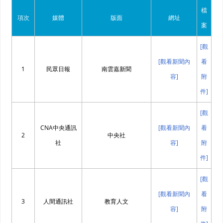
檔
項次
媒體
版面
網址
案
[觀
[觀看新聞內
看
1
民眾日報
南雲嘉新聞
容]
附
件]
[觀
CNA中央通訊
[觀看新聞內
看
2
中央社
社
容]
附
件]
[觀
[觀看新聞內
看
3
人間通訊社
教育人文
容]
附