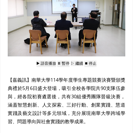
▶️ 語音播放
⏸️ 暫停
▷ 繼續
⏹️ 停止
【嘉義訊】南華大學114學年度學生專題競賽決賽暨頒獎
典禮於5月6日盛大登場，吸引全校各學院共90支隊伍參
與，經各院初賽遴選後，共有30組優秀團隊晉級決賽，
涵蓋智慧創新、人文探索、三好行動、創業實踐、慧道
實踐及藝文設計等多元領域，充分展現南華大學跨域學
習、問題導向與社會實踐的教學成果。