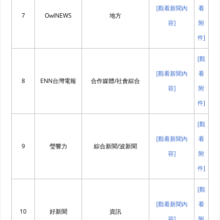
[觀看新聞內
看
7
OwlNEWS
地方
容]
附
件]
[觀
[觀看新聞內
看
8
ENN台灣電報
合作媒體/社會綜合
容]
附
件]
[觀
[觀看新聞內
看
9
瑩響力
綜合新聞/波新聞
容]
附
件]
[觀
[觀看新聞內
看
10
好新聞
資訊
容]
附