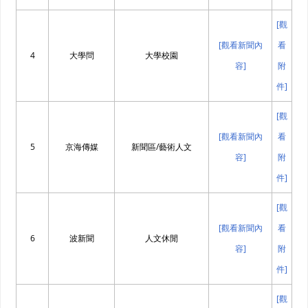
[觀
[觀看新聞內
看
4
大學問
大學校園
容]
附
件]
[觀
[觀看新聞內
看
5
京海傳媒
新聞區/藝術人文
容]
附
件]
[觀
[觀看新聞內
看
6
波新聞
人文休閒
容]
附
件]
[觀