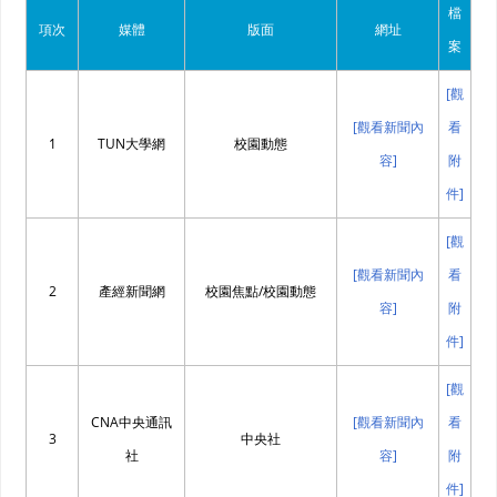
檔
項次
媒體
版面
網址
案
[觀
[觀看新聞內
看
1
TUN大學網
校園動態
容]
附
件]
[觀
[觀看新聞內
看
2
產經新聞網
校園焦點/校園動態
容]
附
件]
[觀
CNA中央通訊
[觀看新聞內
看
3
中央社
社
容]
附
件]