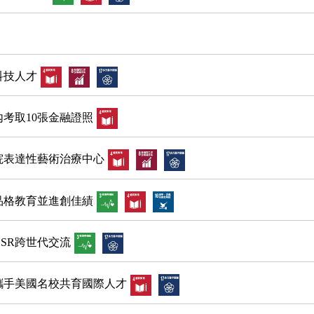
科技人才
考取10張金融證照
院表達性藝術治療中心
品格教育並進創佳績
SR跨世代交流
攜手美國名校共育國際人才