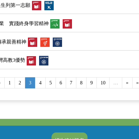
取生列第一志願
結業 實踐終身學習精神
傳承親善精神
灣高教3優勢
«
1
2
3
4
5
6
7
8
9
10
…
»
»