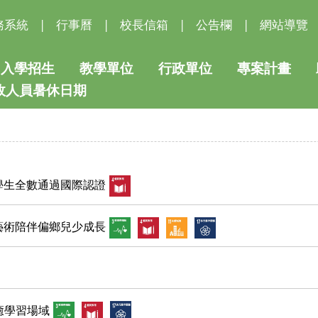
務系統
|
行事曆
|
校長信箱
|
公告欄
|
網站導覽
入學招生
教學單位
行政單位
專案計畫
行政人員暑休日期
學生全數通過國際認證
藝術陪伴偏鄉兒少成長
癒學習場域