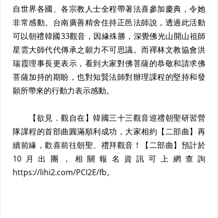
自世界各國、各宗教人士全程帶著法喜參加慶典，令她
非常感動。台南廣善精舍住持正邑法師說，透過此活動
可以朝禮韓國33觀音，因緣殊勝，深覺佛光山開山祖師
星雲大師代代傳承之願力不可思議。而禪林文教協會洪
瑞霞理事長更表示，看到大家對佛菩薩的恭敬和請求佛
菩薩加持的期盼，也對知賢法師對辦理課程的堅持和發
願所帶來的行動力表示感動。
【欲見．觀自在】韓國三十三觀音巡禮朝聖研習營
隊課程的首部曲圓滿順利成功，大家相約【二部曲】再
續前緣，歡喜前往朝聖、禮拜觀音！【二部曲】預計於
10月出團，相關報名資訊可上網查詢
https://lihi2.com/PCI2E/fb。