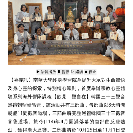
▶️ 語音播放
⏸️ 暫停
▷ 繼續
⏹️ 停止
【嘉義訊】南華大學終身學習院為提升大眾對生命體悟
及身心靈的探索，特別精心籌劃，首度舉辦宗教心靈體
驗系列海外營隊課程【欲見．觀自在】韓國三十三觀音
巡禮朝聖研習營，該活動共有三部曲，每部曲以8天時間
朝聖11間觀音道場，三部曲將完整巡禮韓國三十三觀音
菩薩道場。於今(114)年4月圓滿落幕的首部曲反應熱
烈，獲得廣大迴響。二部曲將於10月25日至11月1日登