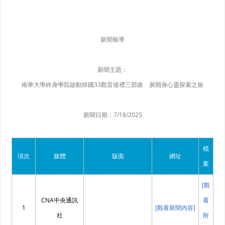
新聞報導
新聞主題：
南華大學終身學院啟動韓國33觀音巡禮三部曲 展開身心靈探索之旅
新聞日期：
7/18/2025
檔
項次
媒體
版面
網址
案
[觀
CNA中央通訊
看
1
[觀看新聞內容]
社
附