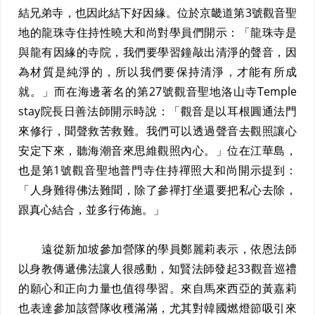
結兄弟寺，也因此結下好因緣。位於京畿道第3號觀音聖
地的龍珠寺住持性曉大和尚對學員們開示：「龍珠寺是
與龍有因緣的寺院，我們要學習鐘敲出清淨的聲音，因
為材質是純淨的，所以我們要保持清淨，才能有所成
就。」而在海邊著名的第27號觀音聖地洛山寺Temple
stay院長日善法師開示時說：「觀音是以耳根圓通法門
來修行，聞聲救苦救難。我們可以透過聲音去觀照讓心
安定下來，聽海潮音來思維觀照內心。」位在江華島，
也是第1號觀音聖地普門寺住持禪照大和尚開示提到：
「人身難得佛法難聞，除了參禪打坐還要把私心去除，
跟真心結合，並多行佈施。」
遠從新加坡參加營隊的學員鄭麗莉表示，依恩法師
以身教傳遞佛法讓人很感動，知賢法師發起33觀音巡禮
的願心和正向力量也值得學習。來自馬來西亞的黃嘉莉
也表達參加該營隊收穫滿滿，尤其對韓國燃燈節吸引來