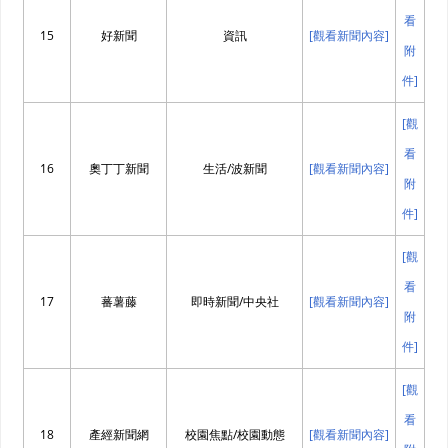
看
15
好新聞
資訊
[觀看新聞內容]
附
件]
[觀
看
16
奧丁丁新聞
生活/波新聞
[觀看新聞內容]
附
件]
[觀
看
17
蕃薯藤
即時新聞/中央社
[觀看新聞內容]
附
件]
[觀
看
18
產經新聞網
校園焦點/校園動態
[觀看新聞內容]