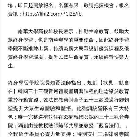
場，即日起開放報名，名額有限，敬請把握機會，報名
資訊：
https://lihi2.com/PCI2E/fb
。
南華大學高俊雄校長表示，推動生命教育、鼓勵大
眾終身學習，也是南華辦學的重要使命，因此終身學習
學院不斷推陳出新，持續為廣大民眾設計優質課程及優
質終身學習環境，提升民眾生命品質，永續經營快樂人
生。
終身學習學院院長知賢法師指出，規劃【欲見．觀自
在】韓國三十三觀音巡禮朝聖研習課程的理念缘於教育
重於行動實踐，效法佛教善財童子五十三參透過行腳朝
聖提升大眾生命體驗和體悟。他強調該營隊有三大特
色：唯一完整巡禮並住在33間韓國公認的三十三觀音寺
院；獨創由雙教授法師隨隊共學並教授「觀音法門」，
全程給予學員心靈力量支持；特別安排三場韓國寺院