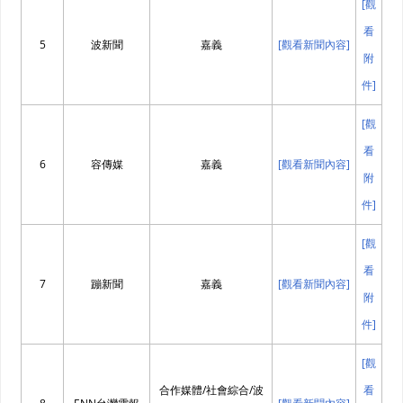
[觀
看
5
波新聞
嘉義
[觀看新聞內容]
附
件]
[觀
看
6
容傳媒
嘉義
[觀看新聞內容]
附
件]
[觀
看
7
蹦新聞
嘉義
[觀看新聞內容]
附
件]
[觀
合作媒體/社會綜合/波
看