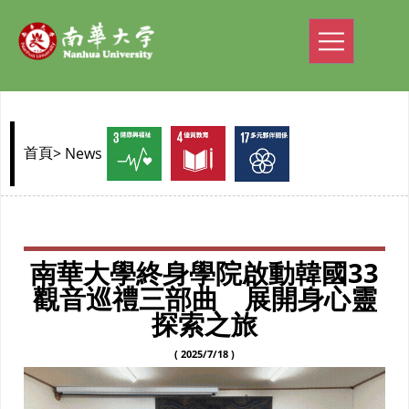
> News
首頁
南華大學終身學院啟動韓國33
觀音巡禮三部曲 展開身心靈
探索之旅
( 2025/7/18 )