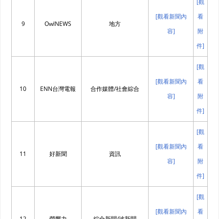
[觀
[觀看新聞內
看
9
OwlNEWS
地方
容]
附
件]
[觀
[觀看新聞內
看
10
ENN台灣電報
合作媒體/社會綜合
容]
附
件]
[觀
[觀看新聞內
看
11
好新聞
資訊
容]
附
件]
[觀
[觀看新聞內
看
12
瑩響力
綜合新聞/波新聞