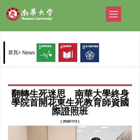
> News
首頁
翻轉生死迷思 南華大學終身
學院首開花東生死教育師資國
際證照班
( 2026/7/2 )