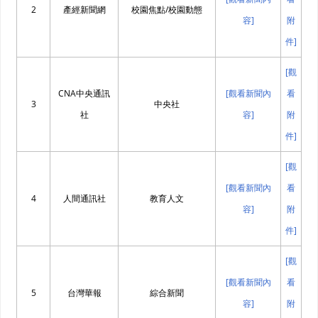
2
產經新聞網
校園焦點/校園動態
容]
附
件]
[觀
CNA中央通訊
[觀看新聞內
看
3
中央社
社
容]
附
件]
[觀
[觀看新聞內
看
4
人間通訊社
教育人文
容]
附
件]
[觀
[觀看新聞內
看
5
台灣華報
綜合新聞
容]
附