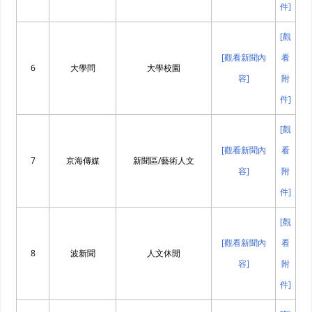
件]
[觀
[觀看新聞內
看
6
大學問
大學校園
容]
附
件]
[觀
[觀看新聞內
看
7
京海傳媒
新聞區/藝術人文
容]
附
件]
[觀
[觀看新聞內
看
8
波新聞
人文休閒
容]
附
件]