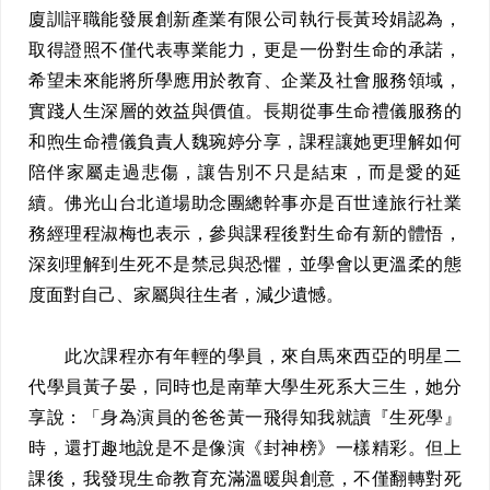
廈訓評職能發展創新產業有限公司執行長黃玲娟認為，
取得證照不僅代表專業能力，更是一份對生命的承諾，
希望未來能將所學應用於教育、企業及社會服務領域，
實踐人生深層的效益與價值。長期從事生命禮儀服務的
和煦生命禮儀負責人魏琬婷分享，課程讓她更理解如何
陪伴家屬走過悲傷，讓告別不只是結束，而是愛的延
續。佛光山台北道場助念團總幹事亦是百世達旅行社業
務經理程淑梅也表示，參與課程後對生命有新的體悟，
深刻理解到生死不是禁忌與恐懼，並學會以更溫柔的態
度面對自己、家屬與往生者，減少遺憾。
此次課程亦有年輕的學員，來自馬來西亞的明星二
代學員黃子晏，同時也是南華大學生死系大三生，她分
享說：「身為演員的爸爸黃一飛得知我就讀『生死學』
時，還打趣地說是不是像演《封神榜》一樣精彩。但上
課後，我發現生命教育充滿溫暖與創意，不僅翻轉對死