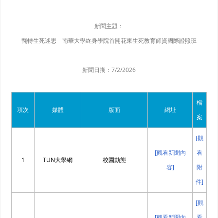
新聞主題：
翻轉生死迷思 南華大學終身學院首開花東生死教育師資國際證照班
新聞日期：
7/2/2026
檔
項次
媒體
版面
網址
案
[觀
[觀看新聞內
看
1
TUN大學網
校園動態
容]
附
件]
[觀
[觀看新聞內
看