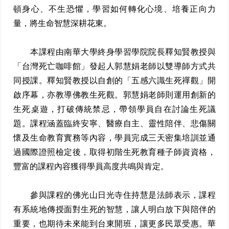
頓身心、不生恐懼，學習如何轉化心境、培養正向力
量，將生命智慧深耕花東。
本課程由南華大學終身學習學院院長釋知賢教授與
「台灣死亡咖啡館」發起人郭慧娟老師以雙導師方式共
同授課。釋知賢教授以自創的「五感六識生死禪觀」開
啟序幕，亦教導佛教生死觀。郭慧娟老師則運用創新的
生死桌遊，打破傳統禁忌，帶領學員自在討論生死議
題。課程涵蓋臨終安寧、醫療自主、靈性陪伴、悲傷關
懷及生命教育實務等內容，學員完成三天密集培訓並通
過國際證照檢定後，取得初階生死教育種子師資資格，
豐富的課程內容獲得學員高度共鳴與肯定。
參與課程的佛光山日光寺住持慧是法師表示，課程
有系統地傳授面對生死的智慧，讓人明白放下與陪伴的
重要，也期待未來能到台東開班，讓更多民眾受惠。華