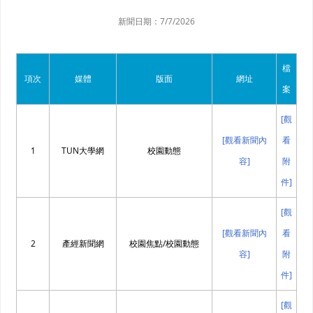
新聞日期：
7/7/2026
檔
項次
媒體
版面
網址
案
[觀
[觀看新聞內
看
1
TUN大學網
校園動態
容]
附
件]
[觀
[觀看新聞內
看
2
產經新聞網
校園焦點/校園動態
容]
附
件]
[觀