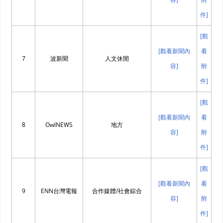
件]
[觀
[觀看新聞內
看
7
波新聞
人文休閒
容]
附
件]
[觀
[觀看新聞內
看
8
OwlNEWS
地方
容]
附
件]
[觀
[觀看新聞內
看
9
ENN台灣電報
合作媒體/社會綜合
容]
附
件]