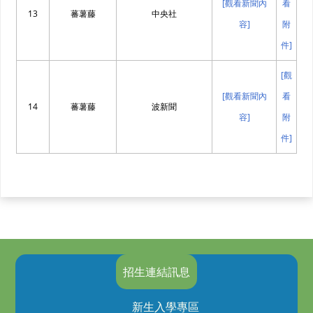
[觀看新聞內
看
13
蕃薯藤
中央社
容]
附
件]
[觀
[觀看新聞內
看
14
蕃薯藤
波新聞
容]
附
件]
招生連結訊息
新生入學專區