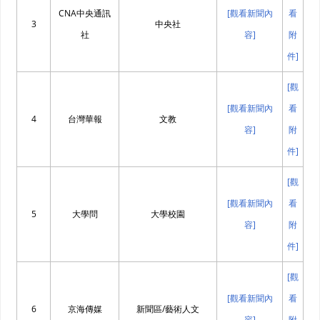
CNA中央通訊
[觀看新聞內
看
3
中央社
社
容]
附
件]
[觀
[觀看新聞內
看
4
台灣華報
文教
容]
附
件]
[觀
[觀看新聞內
看
5
大學問
大學校園
容]
附
件]
[觀
[觀看新聞內
看
6
京海傳媒
新聞區/藝術人文
容]
附