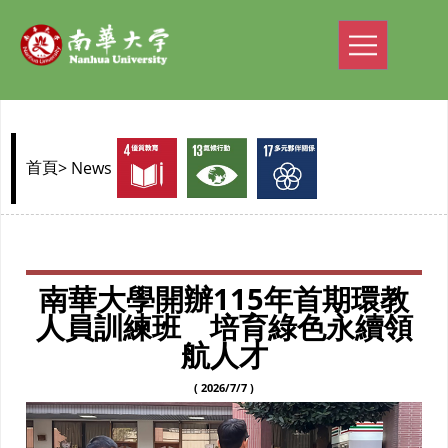
> News
首頁
南華大學開辦115年首期環教
人員訓練班 培育綠色永續領
航人才
( 2026/7/7 )