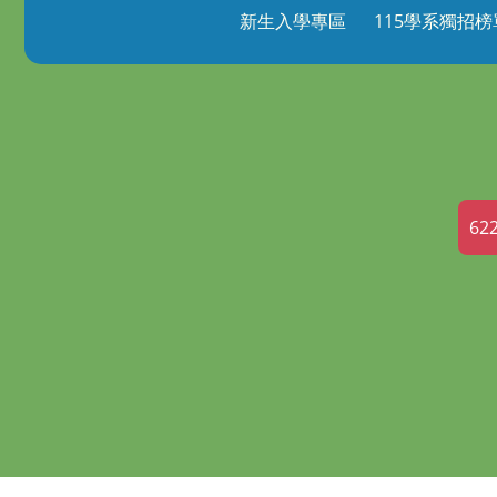
新生入學專區
115學系獨招榜
62