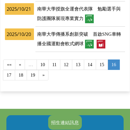
2025/10/21
南華大學授旗全運會代表隊 勉勵選手與
防護團隊展現專業實力
2025/10/20
南華大學傳播系創新突破 首啟SNG車轉
播全國運動會軟式網球
««
«
…
10
11
12
13
14
15
16
17
18
19
»
招生連結訊息